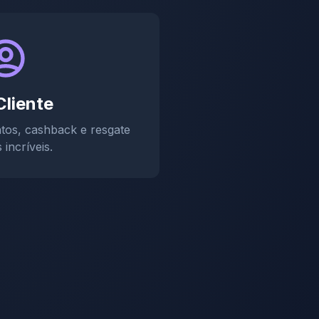
Cliente
os, cashback e resgate
 incríveis.